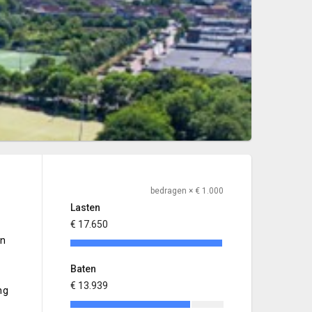
bedragen × € 1.000
Lasten
€ 17.650
in
Baten
€ 13.939
ng