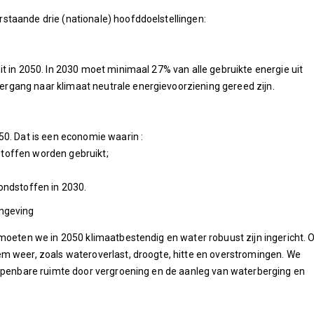
staande drie (nationale) hoofddoelstellingen:
t in 2050. In 2030 moet minimaal 27% van alle gebruikte energie uit
rgang naar klimaat neutrale energievoorziening gereed zijn.
50. Dat is een economie waarin :
stoffen worden gebruikt;
.
rondstoffen in 2030.
omgeving
moeten we in 2050 klimaatbestendig en water robuust zijn ingericht. 
m weer, zoals wateroverlast, droogte, hitte en overstromingen. We
 openbare ruimte door vergroening en de aanleg van waterberging en