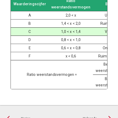
Ratio
Waarderingscijfer
Beteke
weerstandsvermogen
A
2,0 < x
Uitstek
B
1,4 < x < 2,0
Ruim vold
C
1,0 < x < 1,4
Voldoe
D
0,8 < x < 1,0
Mati
E
0,6 < x < 0,8
Onvoldo
F
x < 0,6
Ruim onvo
Beschik
weerstandsca
Ratio weerstandsvermogen =
Benodi
weerstandsca